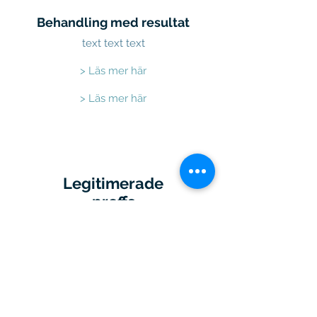
Behandling med resultat
text text text
> Läs mer här
> Läs mer här
Legitimerade
proffs
text text text
> Läs mer här
© 2023 Smart Naprapati. Grafisk design
och webbdesign av Christian Nützel
Grafisk Design & Kommunikation